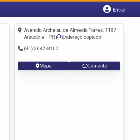
Entrar
Cadastrar empresa
Fazer login
Avenida Archelau de Almeida Torres, 1197 -
Criar conta
Araucária - PR
Endereço copiado!
(41) 3642-8160
Mapa
Comente