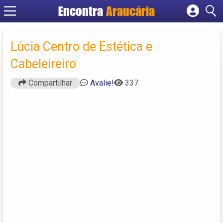
Encontra
Araucária
Cadastrar empresa
Fazer login
Lúcia Centro de Estética e
Criar conta
Cabeleireiro
Compartilhar
Avalie!
337