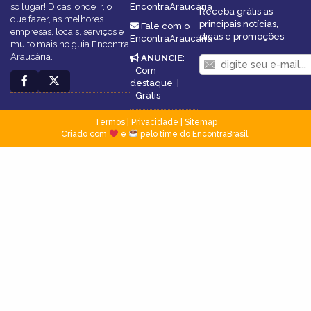
só lugar! Dicas, onde ir, o
EncontraAraucária
Receba grátis as
que fazer, as melhores
principais notícias,
Fale com o
empresas, locais, serviços e
dicas e promoções
EncontraAraucária
muito mais no guia Encontra
Araucária.
ANUNCIE
:
Com
destaque
|
Grátis
Termos
|
Privacidade
|
Sitemap
Criado com
e
pelo time do EncontraBrasil