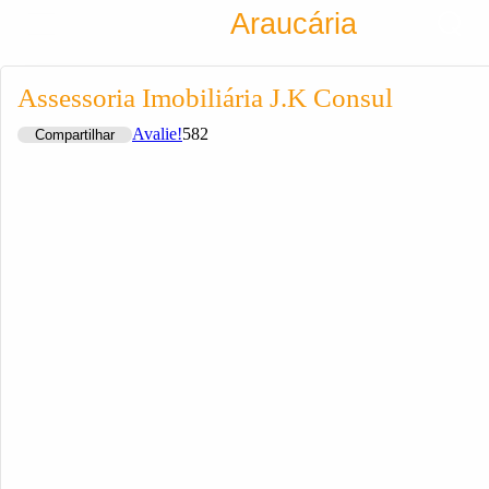
Encontra
Araucária
Cadastrar empresa
Fazer login
Assessoria Imobiliária J.K Consul
Criar conta
Avalie!
582
Compartilhar