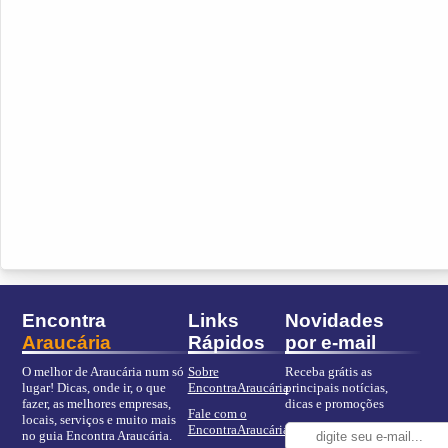
Encontra
Links
Novidades
Araucária
Rápidos
por e-mail
O melhor de Araucária num só
Sobre
Receba grátis as
lugar! Dicas, onde ir, o que
EncontraAraucária
principais notícias,
fazer, as melhores empresas,
dicas e promoções
Fale com o
locais, serviços e muito mais
EncontraAraucária
no guia Encontra Araucária.