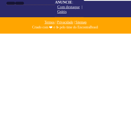
ANUNCIE
:
Com destaque
|
Grátis
Termos
|
Privacidade
|
Sitemap
Criado com ❤️ e ☕ pelo time do EncontraBrasil