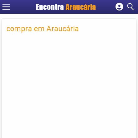
Encontra
Araucária
Cadastrar empresa
Fazer login
compra em Araucária
Criar conta