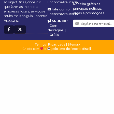
só lugar! Dicas, onde ir, o
EncontraAraucária
Receba grátis as
que fazer, as melhores
principais notícias,
Fale com o
empresas, locais, serviços e
dicas e promoções
EncontraAraucária
muito mais no guia Encontra
Araucária.
ANUNCIE
:
Com
destaque
|
Grátis
Termos
|
Privacidade
|
Sitemap
Criado com
e
pelo time do EncontraBrasil