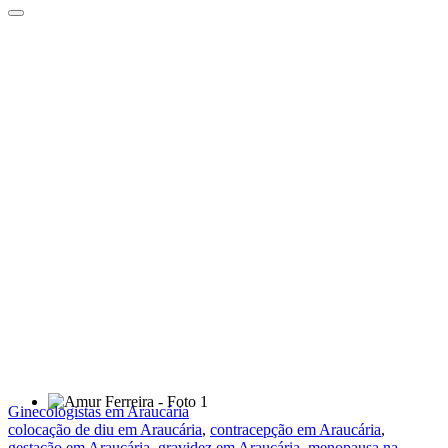
Ginecologistas em Araucária
colocação de diu em Araucária
,
contracepção em Araucária
,
gestação em Araucária
,
gravidez em Araucária
,
menopausa na