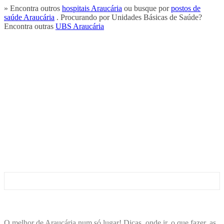
» Encontra outros
hospitais Araucária
ou busque por
postos de
saúde Araucária
. Procurando por Unidades Básicas de Saúde?
Encontra outras
UBS Araucária
ENCONTRA
ARAUCÁRIA
O melhor de Araucária num só lugar! Dicas, onde ir, o que fazer, as