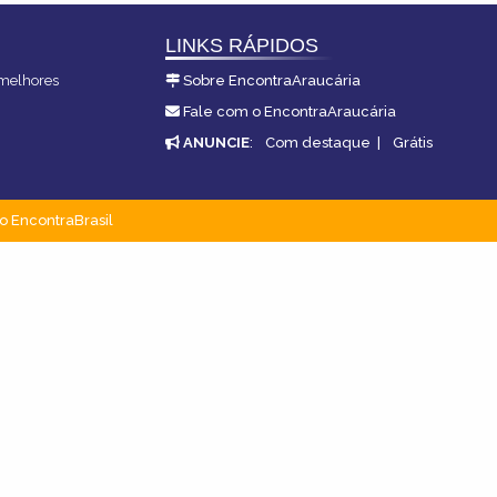
LINKS RÁPIDOS
 melhores
Sobre EncontraAraucária
Fale com o EncontraAraucária
ANUNCIE
:
Com destaque
|
Grátis
o EncontraBrasil