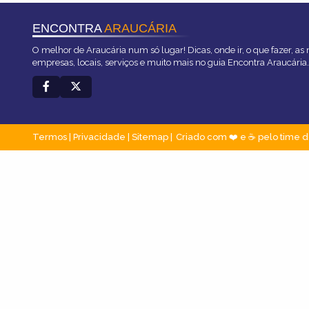
ENCONTRA
ARAUCÁRIA
O melhor de Araucária num só lugar! Dicas, onde ir, o que fazer, as
empresas, locais, serviços e muito mais no guia Encontra Araucária.
Termos
|
Privacidade
|
Sitemap
Criado com ❤️ e ☕ pelo time d