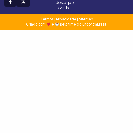
destaque
|
Grátis
Termos
|
Privacidade
|
Sitemap
Criado com
e
pelo time do EncontraBrasil