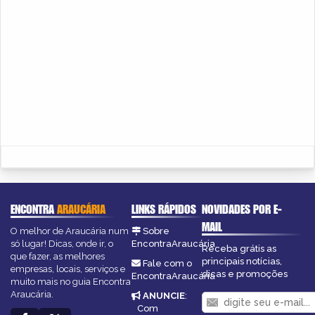
ENCONTRA
ARAUCÁRIA
LINKS RÁPIDOS
NOVIDADES POR E-
MAIL
O melhor de Araucária num
Sobre
só lugar! Dicas, onde ir, o
EncontraAraucária
Receba grátis as
que fazer, as melhores
principais notícias,
Fale com o
empresas, locais, serviços e
dicas e promoções
EncontraAraucária
muito mais no guia Encontra
Araucária.
ANUNCIE
:
Com