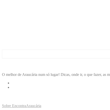
ENCONTRA
ARAUCÁRIA
O melhor de Araucária num só lugar! Dicas, onde ir, o que fazer, as m
LINKS RÁPIDOS
Sobre EncontraAraucária