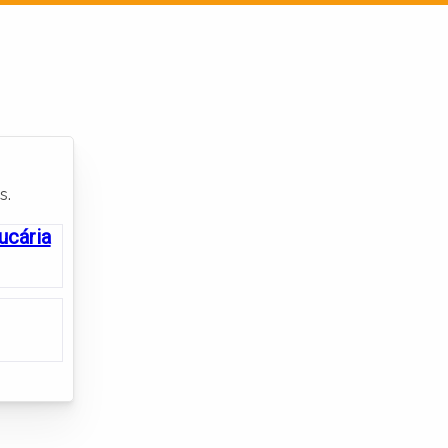
Cadastrar empresa
Fazer login
Entrar
Criar conta
s.
ucária