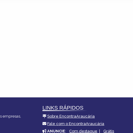
LINKS RÁPIDOS
es empresas,
Sobre EncontraAraucária
Fale com o EncontraAraucária
ANUNCIE
:
Com destaque
|
Grátis