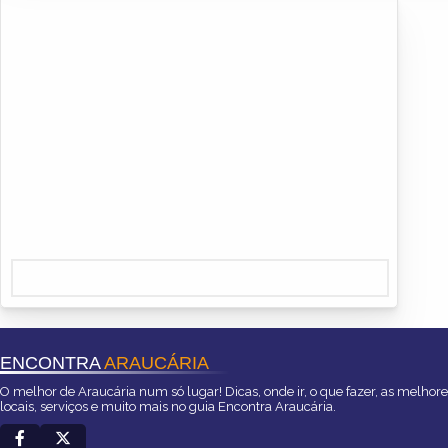
ENCONTRA
ARAUCÁRIA
O melhor de Araucária num só lugar! Dicas, onde ir, o que fazer, as melhor
locais, serviços e muito mais no guia Encontra Araucária.