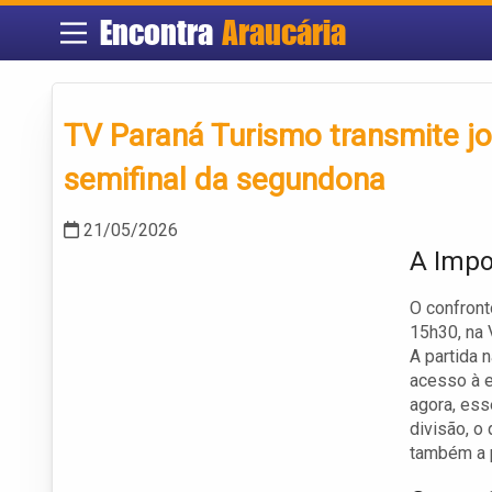
Encontra
Araucária
TV Paraná Turismo transmite jo
semifinal da segundona
21/05/2026
A Impo
O confront
15h30, na 
A partida 
acesso à e
agora, ess
divisão, o
também a p