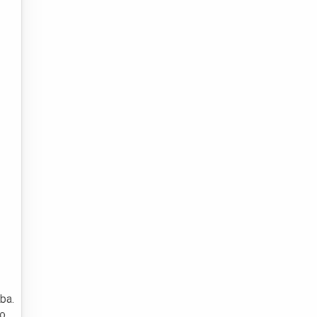
ba.
do