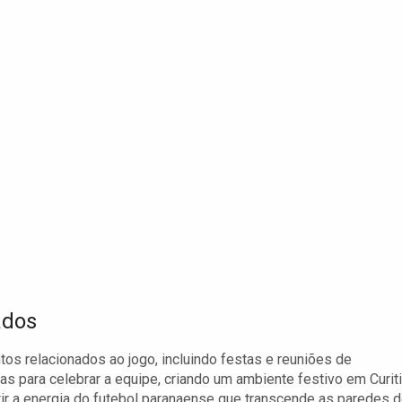
ados
os relacionados ao jogo, incluindo festas e reuniões de
s para celebrar a equipe, criando um ambiente festivo em Curiti
r a energia do futebol paranaense que transcende as paredes 