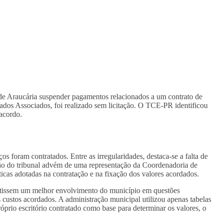
de Araucária suspender pagamentos relacionados a um contrato de
dos Associados, foi realizado sem licitação. O TCE-PR identificou
 acordo.
 foram contratados. Entre as irregularidades, destaca-se a falta de
isão do tribunal advém de uma representação da Coordenadoria de
as adotadas na contratação e na fixação dos valores acordados.
rantissem um melhor envolvimento do município em questões
ustos acordados. A administração municipal utilizou apenas tabelas
rio escritório contratado como base para determinar os valores, o