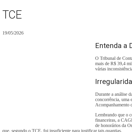
TCE
19/05/2026
Entenda a 
O Tribunal de Cont
mais de R$ 39,4 mil
várias inconsistênci
Irregularid
Durante a análise d
concorrência, uma e
Acompanhamento de 
Lembrando que o con
financeiras, a CAGE
de honorários da Or
que, segundo o TCE, foi insuficiente para justificar tais quantias.