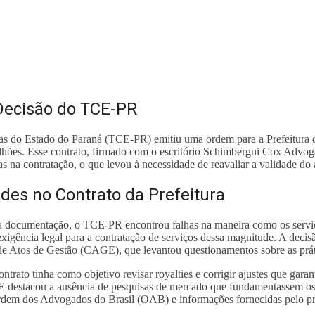
Decisão do TCE-PR
as do Estado do Paraná (TCE-PR) emitiu uma ordem para a Prefeitura 
hões. Esse contrato, firmado com o escritório Schimbergui Cox Advoga
as na contratação, o que levou à necessidade de reavaliar a validade do
ades no Contrato da Prefeitura
a documentação, o TCE-PR encontrou falhas na maneira como os serviços
xigência legal para a contratação de serviços dessa magnitude. A dec
Atos de Gestão (CAGE), que levantou questionamentos sobre as prátic
trato tinha como objetivo revisar royalties e corrigir ajustes que ga
 destacou a ausência de pesquisas de mercado que fundamentassem os c
dem dos Advogados do Brasil (OAB) e informações fornecidas pelo próp