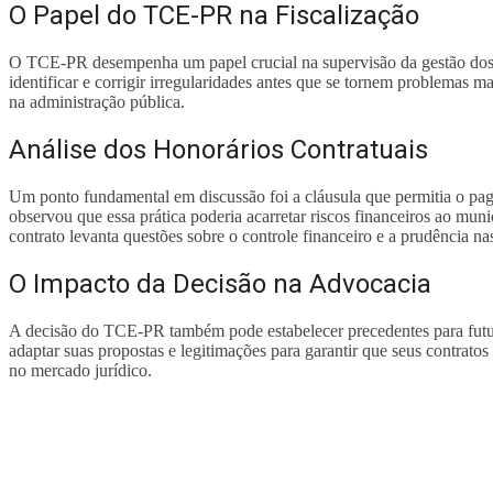
O Papel do TCE-PR na Fiscalização
O TCE-PR desempenha um papel crucial na supervisão da gestão dos re
identificar e corrigir irregularidades antes que se tornem problemas 
na administração pública.
Análise dos Honorários Contratuais
Um ponto fundamental em discussão foi a cláusula que permitia o pag
observou que essa prática poderia acarretar riscos financeiros ao muni
contrato levanta questões sobre o controle financeiro e a prudência nas
O Impacto da Decisão na Advocacia
A decisão do TCE-PR também pode estabelecer precedentes para futuras
adaptar suas propostas e legitimações para garantir que seus contratos
no mercado jurídico.