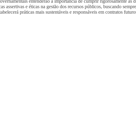
overnamentais entenderão a importância de cumprir rigorosamente as de
cas assertivas e éticas na gestão dos recursos públicos, buscando semp
belecerá práticas mais sustentáveis e responsáveis em contratos futuro