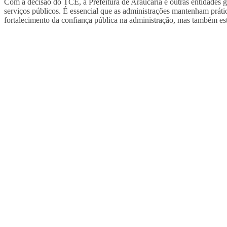
Com a decisão do TCE, a Prefeitura de Araucária e outras entidades g
serviços públicos. É essencial que as administrações mantenham práti
fortalecimento da confiança pública na administração, mas também esta