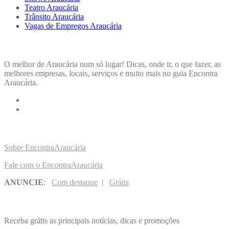
Teatro Araucária
Trânsito Araucária
Vagas de Empregos Araucária
ENCONTRA
ARAUCÁRIA
O melhor de Araucária num só lugar! Dicas, onde ir, o que fazer, as
melhores empresas, locais, serviços e muito mais no guia Encontra
Araucária.
LINKS RÁPIDOS
Sobre EncontraAraucária
Fale com o EncontraAraucária
ANUNCIE
:
Com destaque
|
Grátis
NOVIDADES POR E-MAIL
Receba grátis as principais notícias, dicas e promoções