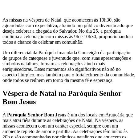
As missas na véspera de Natal, que acontecem às 19h30, são
aguardadas com expectativa, atraindo um público diversificado que
deseja celebrar a chegada do Salvador. No dia 25, a paróquia
continua a celebração com missas às 9h e 10h30, proporcionando a
todos a chance de celebrar em comunhão.
Um diferencial da Paróquia Imaculada Conceição é a participação
de grupos de catequese e juventude que, com suas apresentações e
símbolos natalinos, tornam as celebrações ainda mais
enriquecedoras. Esses momentos são significativos não só no
aspecto litúrgico, mas também para o fortalecimento da comunidade,
onde todos se reúnem em torno da mesma fé e esperança.
Véspera de Natal na Paróquia Senhor
Bom Jesus
A
Paróquia Senhor Bom Jesus
é um dos locais em Araucária que
mais atrai fiéis durante as celebrações de Natal. Na véspera, as
missas acontecem com um caráter especial, sempre com um
ambiente repleto de amor e partilha. As celebrações têm início às
20h e são acompanhadas por cânticos natalinos que aquecem os