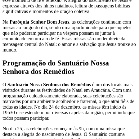
esse momento de fé e reflexão. A alegria do nascimento de Jesus é
expressa através dos hinos natalinos, leitura de passagens bíblicas
significativas e momentos de oração coletiva.
Na
Paróquia Senhor Bom Jesus
, as celebrações continuam com
missas ao longo do dia, sendo uma oportunidade para que aqueles
que não puderam participar na véspera possam se juntar à
comunidade em um ato de fé. Essas missas são um lembrete da
mensagem central do Natal: o amor e a salvação que Jesus trouxe ao
mundo.
Programação do Santuário Nossa
Senhora dos Remédios
O
Santuário Nossa Senhora dos Remédios
é um dos locais mais
visitados durante as festividades de Natal em Araucária. Com uma
programação cuidadosamente elaborada, suas celebrações são
marcadas por um ambiente acolhedor e fraternal, o que atrai fiéis de
todas as idades. No dia 24 de dezembro, as missas têm início às
19h30 e se estendem por diversas capelas da região, permitindo que
todos possam participar.
No dia 25, as celebrações começam às 9h, com uma missa que
destaca a alegria do nascimento de Jesus. O Santuário costuma