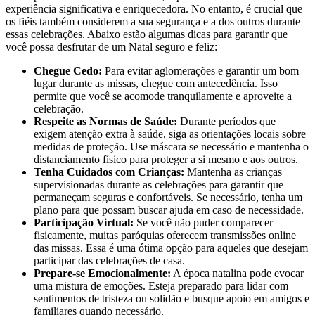
experiência significativa e enriquecedora. No entanto, é crucial que
os fiéis também considerem a sua segurança e a dos outros durante
essas celebrações. Abaixo estão algumas dicas para garantir que
você possa desfrutar de um Natal seguro e feliz:
Chegue Cedo:
Para evitar aglomerações e garantir um bom
lugar durante as missas, chegue com antecedência. Isso
permite que você se acomode tranquilamente e aproveite a
celebração.
Respeite as Normas de Saúde:
Durante períodos que
exigem atenção extra à saúde, siga as orientações locais sobre
medidas de proteção. Use máscara se necessário e mantenha o
distanciamento físico para proteger a si mesmo e aos outros.
Tenha Cuidados com Crianças:
Mantenha as crianças
supervisionadas durante as celebrações para garantir que
permaneçam seguras e confortáveis. Se necessário, tenha um
plano para que possam buscar ajuda em caso de necessidade.
Participação Virtual:
Se você não puder comparecer
fisicamente, muitas paróquias oferecem transmissões online
das missas. Essa é uma ótima opção para aqueles que desejam
participar das celebrações de casa.
Prepare-se Emocionalmente:
A época natalina pode evocar
uma mistura de emoções. Esteja preparado para lidar com
sentimentos de tristeza ou solidão e busque apoio em amigos e
familiares quando necessário.