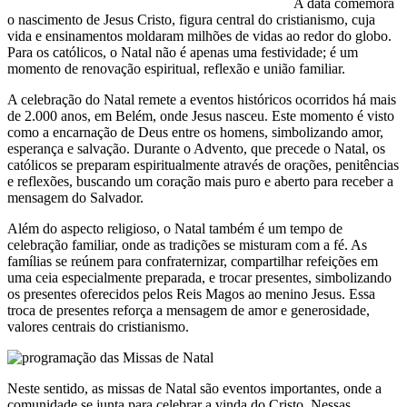
A data comemora
o nascimento de Jesus Cristo, figura central do cristianismo, cuja
vida e ensinamentos moldaram milhões de vidas ao redor do globo.
Para os católicos, o Natal não é apenas uma festividade; é um
momento de renovação espiritual, reflexão e união familiar.
A celebração do Natal remete a eventos históricos ocorridos há mais
de 2.000 anos, em Belém, onde Jesus nasceu. Este momento é visto
como a encarnação de Deus entre os homens, simbolizando amor,
esperança e salvação. Durante o Advento, que precede o Natal, os
católicos se preparam espiritualmente através de orações, penitências
e reflexões, buscando um coração mais puro e aberto para receber a
mensagem do Salvador.
Além do aspecto religioso, o Natal também é um tempo de
celebração familiar, onde as tradições se misturam com a fé. As
famílias se reúnem para confraternizar, compartilhar refeições em
uma ceia especialmente preparada, e trocar presentes, simbolizando
os presentes oferecidos pelos Reis Magos ao menino Jesus. Essa
troca de presentes reforça a mensagem de amor e generosidade,
valores centrais do cristianismo.
Neste sentido, as missas de Natal são eventos importantes, onde a
comunidade se junta para celebrar a vinda do Cristo. Nessas