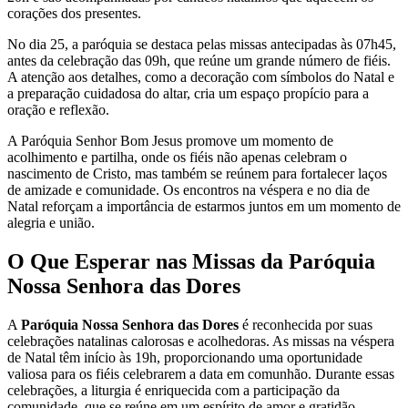
corações dos presentes.
No dia 25, a paróquia se destaca pelas missas antecipadas às 07h45,
antes da celebração das 09h, que reúne um grande número de fiéis.
A atenção aos detalhes, como a decoração com símbolos do Natal e
a preparação cuidadosa do altar, cria um espaço propício para a
oração e reflexão.
A Paróquia Senhor Bom Jesus promove um momento de
acolhimento e partilha, onde os fiéis não apenas celebram o
nascimento de Cristo, mas também se reúnem para fortalecer laços
de amizade e comunidade. Os encontros na véspera e no dia de
Natal reforçam a importância de estarmos juntos em um momento de
alegria e união.
O Que Esperar nas Missas da Paróquia
Nossa Senhora das Dores
A
Paróquia Nossa Senhora das Dores
é reconhecida por suas
celebrações natalinas calorosas e acolhedoras. As missas na véspera
de Natal têm início às 19h, proporcionando uma oportunidade
valiosa para os fiéis celebrarem a data em comunhão. Durante essas
celebrações, a liturgia é enriquecida com a participação da
comunidade, que se reúne em um espírito de amor e gratidão.