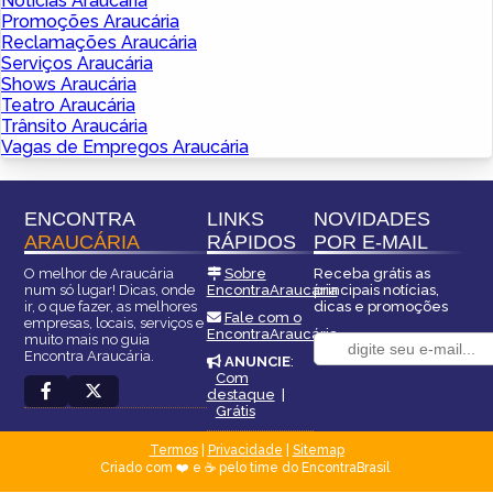
Notícias Araucária
Promoções Araucária
Reclamações Araucária
Serviços Araucária
Shows Araucária
Teatro Araucária
Trânsito Araucária
Vagas de Empregos Araucária
ENCONTRA
LINKS
NOVIDADES
ARAUCÁRIA
RÁPIDOS
POR E-MAIL
O melhor de Araucária
Sobre
Receba grátis as
num só lugar! Dicas, onde
EncontraAraucária
principais notícias,
ir, o que fazer, as melhores
dicas e promoções
Fale com o
empresas, locais, serviços e
EncontraAraucária
muito mais no guia
Encontra Araucária.
ANUNCIE
:
Com
destaque
|
Grátis
Termos
|
Privacidade
|
Sitemap
Criado com ❤️ e ☕ pelo time do EncontraBrasil