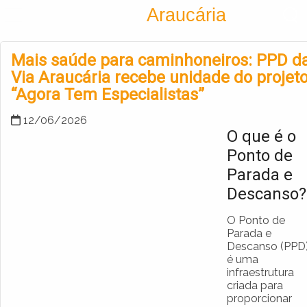
Encontra
Araucária
Cadastrar empresa
Fazer login
Mais saúde para caminhoneiros: PPD d
Criar conta
Via Araucária recebe unidade do projet
“Agora Tem Especialistas”
12/06/2026
O que é o
Ponto de
Parada e
Descanso?
O Ponto de
Parada e
Descanso (PPD
é uma
infraestrutura
criada para
proporcionar