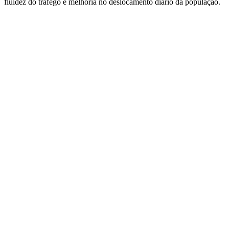
fluidez do tráfego e melhoria no deslocamento diário da população.