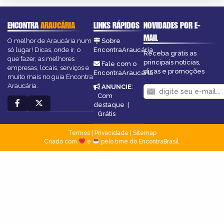
ENCONTRA
ARAUCÁRIA
LINKS RÁPIDOS
NOVIDADES POR E-
MAIL
O melhor de Araucária num
Sobre
só lugar! Dicas, onde ir, o
EncontraAraucária
Receba grátis as
que fazer, as melhores
principais notícias,
Fale com o
empresas, locais, serviços e
dicas e promoções
EncontraAraucária
muito mais no guia Encontra
Araucária.
ANUNCIE
:
Com
destaque
|
Grátis
Termos
|
Privacidade
|
Sitemap
Criado com
e
pelo time do EncontraBrasil