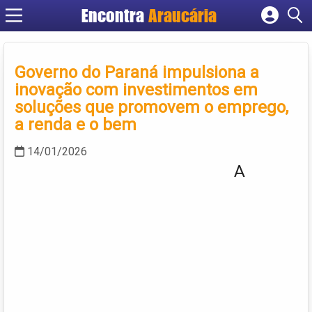
Encontra
Araucária
Cadastrar empresa
Fazer login
Governo do Paraná impulsiona a
Criar conta
inovação com investimentos em
soluções que promovem o emprego,
a renda e o bem
14/01/2026
A