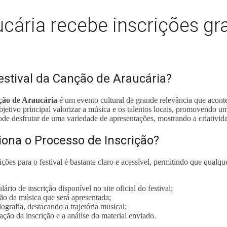
cária recebe inscrições gra
estival da Canção de Araucária?
ção de Araucária
é um evento cultural de grande relevância que aconte
bjetivo principal valorizar a música e os talentos locais, promovendo um
ode desfrutar de uma variedade de apresentações, mostrando a criativida
ona o Processo de Inscrição?
ções para o festival é bastante claro e acessível, permitindo que qualquer 
rio de inscrição disponível no site oficial do festival;
o da música que será apresentada;
ografia, destacando a trajetória musical;
ção da inscrição e a análise do material enviado.