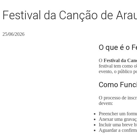
Festival da Canção de Arau
25/06/2026
O que é o F
O
Festival da Can
festival tem como o
evento, o público p
Como Funci
O processo de inscri
devem:
Preencher um formulá
Anexar uma gravaçã
Incluir uma breve bi
Aguardar a confirma