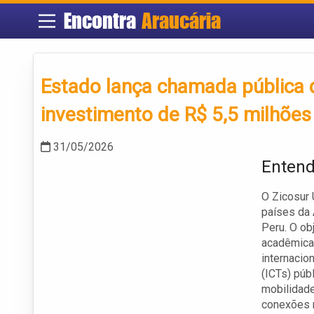
Encontra
Araucária
Estado lança chamada pública d
investimento de R$ 5,5 milhões
31/05/2026
Entend
O Zicosur 
países da A
Peru. O ob
acadêmica 
internacio
(ICTs) púb
mobilidad
conexões n