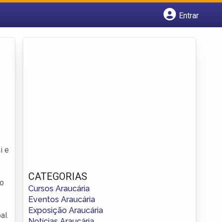
Entrar
Cadastrar empresa
Fazer login
Criar conta
i e
CATEGORIAS
ão
Cursos Araucária
Eventos Araucária
Exposição Araucária
al.
Notícias Araucária