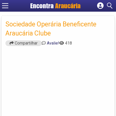
Encontra
Araucária
Cadastrar empresa
Fazer login
Sociedade Operária Beneficente
Criar conta
Araucária Clube
Compartilhar
Avalie!
418