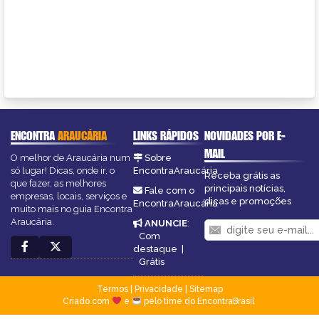
ENCONTRA
ARAUCÁRIA
LINKS RÁPIDOS
NOVIDADES POR E-
MAIL
O melhor de Araucária num
Sobre
só lugar! Dicas, onde ir, o
EncontraAraucária
Receba grátis as
que fazer, as melhores
principais notícias,
Fale com o
empresas, locais, serviços e
dicas e promoções
EncontraAraucária
muito mais no guia Encontra
Araucária.
ANUNCIE
:
Com
destaque
|
Grátis
Termos
|
Privacidade
|
Sitemap
Criado com
e
pelo time do EncontraBrasil