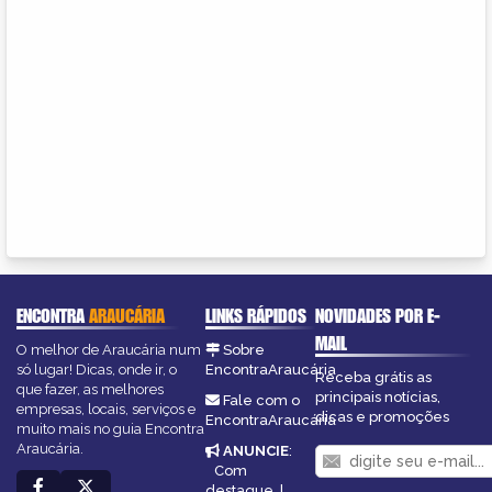
ENCONTRA
ARAUCÁRIA
LINKS RÁPIDOS
NOVIDADES POR E-
MAIL
O melhor de Araucária num
Sobre
só lugar! Dicas, onde ir, o
EncontraAraucária
Receba grátis as
que fazer, as melhores
principais notícias,
Fale com o
empresas, locais, serviços e
dicas e promoções
EncontraAraucária
muito mais no guia Encontra
Araucária.
ANUNCIE
:
Com
destaque
|