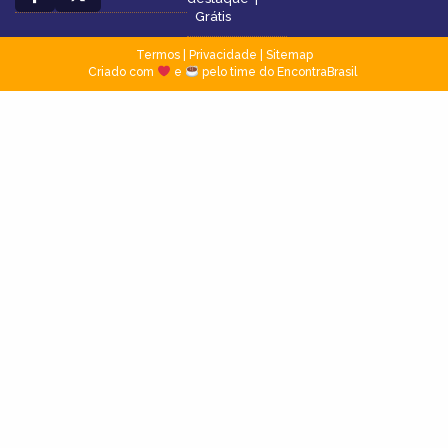
Grátis
Termos
|
Privacidade
|
Sitemap
Criado com
e
pelo time do EncontraBrasil