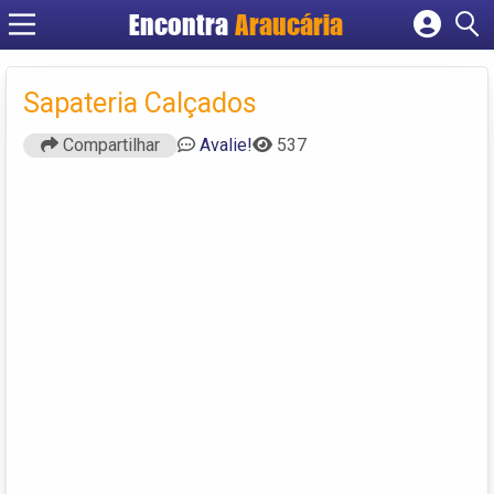
Encontra
Araucária
Cadastrar empresa
Fazer login
Sapateria Calçados
Criar conta
Compartilhar
Avalie!
537