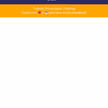
Termos
|
Privacidade
|
Sitemap
Criado com
e
pelo time do EncontraBrasil