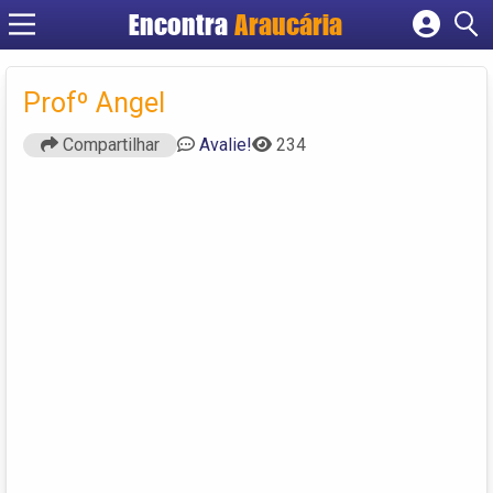
Encontra
Araucária
Cadastrar empresa
Fazer login
Profº Angel
Criar conta
Compartilhar
Avalie!
234