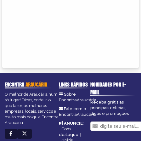
ENCONTRA
ARAUCÁRIA
LINKS RÁPIDOS
NOVIDADES POR E-
MAIL
O melhor de Araucária num
Sobre
só lugar! Dicas, onde ir, o
EncontraAraucária
Receba grátis as
que fazer, as melhores
principais notícias,
Fale com o
empresas, locais, serviços e
dicas e promoções
EncontraAraucária
muito mais no guia Encontra
Araucária.
ANUNCIE
:
Com
destaque
|
Grátis