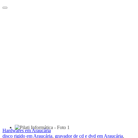
Hardwares em Araucária
disco rigido em Araucária
,
gravador de cd e dvd em Araucária
,