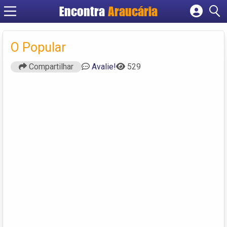
Encontra
Araucária
Cadastrar empresa
Fazer login
O Popular
Criar conta
Compartilhar
Avalie!
529