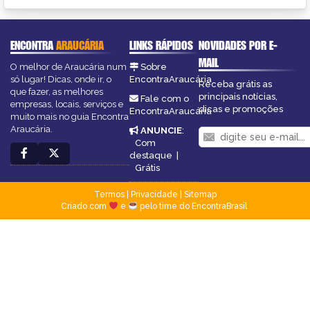
ENCONTRA
ARAUCÁRIA
LINKS RÁPIDOS
NOVIDADES POR E-
MAIL
O melhor de Araucária num
Sobre
só lugar! Dicas, onde ir, o
EncontraAraucária
Receba grátis as
que fazer, as melhores
principais notícias,
Fale com o
empresas, locais, serviços e
dicas e promoções
EncontraAraucária
muito mais no guia Encontra
Araucária.
ANUNCIE
:
Com
destaque
|
Grátis
Termos
|
Privacidade
|
Sitemap
Criado com
e
pelo time do EncontraBrasil