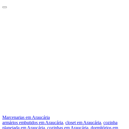
Marcenarias em Araucária
armários embutidos em Araucária
,
closet em Araucária
,
cozinha
planejada em Araucária
,
cozinhas em Araucária
,
dormítórios em