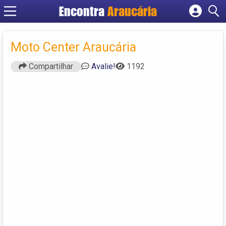
Encontra
Araucária
Cadastrar empresa
Fazer login
Moto Center Araucária
Criar conta
Compartilhar
Avalie!
1192