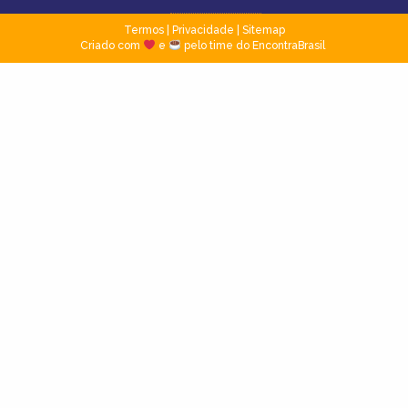
Termos
|
Privacidade
|
Sitemap
Criado com
e
pelo time do EncontraBrasil