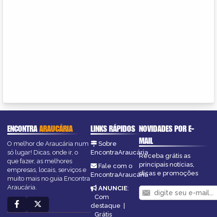
ENCONTRA
ARAUCÁRIA
LINKS RÁPIDOS
NOVIDADES POR E-
MAIL
O melhor de Araucária num
Sobre
só lugar! Dicas, onde ir, o
EncontraAraucária
Receba grátis as
que fazer, as melhores
principais notícias,
Fale com o
empresas, locais, serviços e
dicas e promoções
EncontraAraucária
muito mais no guia Encontra
Araucária.
ANUNCIE
:
Com
destaque
|
Grátis