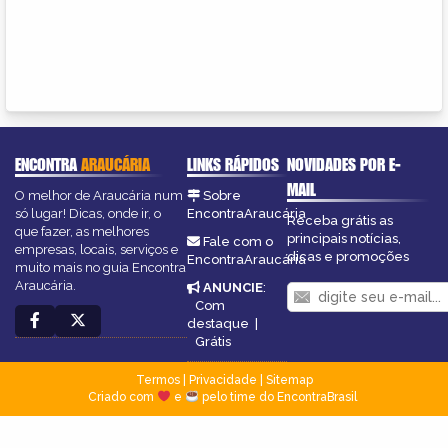
ENCONTRA
ARAUCÁRIA
LINKS RÁPIDOS
NOVIDADES POR E-
MAIL
O melhor de Araucária num
Sobre
só lugar! Dicas, onde ir, o
EncontraAraucária
Receba grátis as
que fazer, as melhores
principais notícias,
Fale com o
empresas, locais, serviços e
dicas e promoções
EncontraAraucária
muito mais no guia Encontra
Araucária.
ANUNCIE
:
Com
destaque
|
Grátis
Termos
|
Privacidade
|
Sitemap
Criado com
e
pelo time do EncontraBrasil