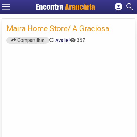
Encontra
Araucária
Cadastrar empresa
Fazer login
Maira Home Store/ A Graciosa
Criar conta
Compartilhar
Avalie!
367