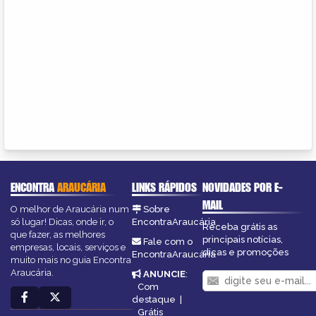
ENCONTRA
ARAUCÁRIA
LINKS RÁPIDOS
NOVIDADES POR E-
MAIL
O melhor de Araucária num
Sobre
só lugar! Dicas, onde ir, o
EncontraAraucária
Receba grátis as
que fazer, as melhores
principais notícias,
Fale com o
empresas, locais, serviços e
dicas e promoções
EncontraAraucária
muito mais no guia Encontra
Araucária.
ANUNCIE
:
Com
destaque
|
Grátis