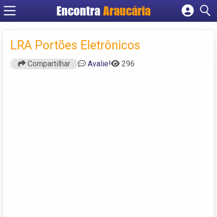
Encontra
Araucária
Cadastrar empresa
Fazer login
LRA Portões Eletrônicos
Criar conta
Compartilhar
Avalie!
296