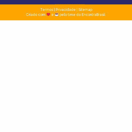
Termos
|
Privacidade
|
Sitemap
Criado com
e
pelo time do EncontraBrasil