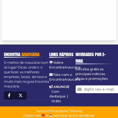
ENCONTRA
ARAUCÁRIA
LINKS RÁPIDOS
NOVIDADES POR E-
MAIL
O melhor de Araucária num
Sobre
só lugar! Dicas, onde ir, o
EncontraAraucária
Receba grátis as
que fazer, as melhores
principais notícias,
Fale com o
empresas, locais, serviços e
dicas e promoções
EncontraAraucária
muito mais no guia Encontra
Araucária.
ANUNCIE
:
Com
destaque
|
Grátis
Termos
|
Privacidade
|
Sitemap
Criado com
e
pelo time do EncontraBrasil