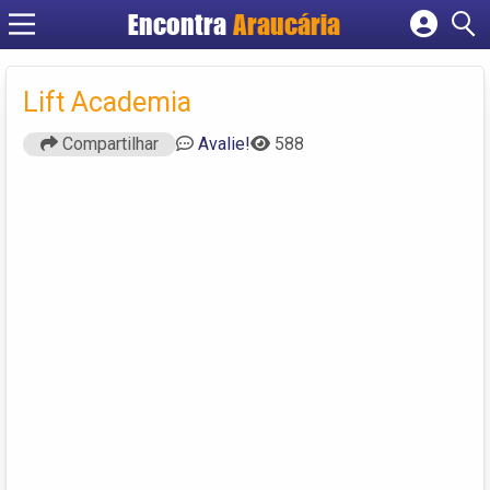
Encontra
Araucária
Cadastrar empresa
Fazer login
Lift Academia
Criar conta
Compartilhar
Avalie!
588