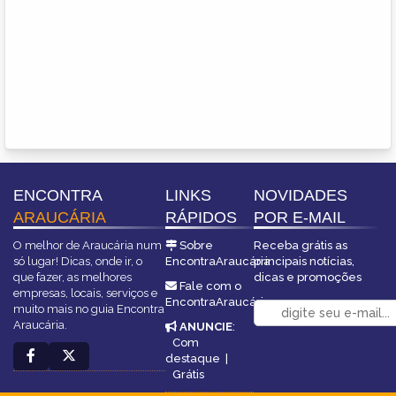
ENCONTRA
LINKS
NOVIDADES
ARAUCÁRIA
RÁPIDOS
POR E-MAIL
O melhor de Araucária num
Sobre
Receba grátis as
só lugar! Dicas, onde ir, o
EncontraAraucária
principais notícias,
que fazer, as melhores
dicas e promoções
Fale com o
empresas, locais, serviços e
EncontraAraucária
muito mais no guia Encontra
Araucária.
ANUNCIE
:
Com
destaque
|
Grátis