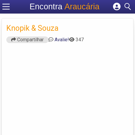
Encontra
Araucária
Cadastrar empresa
Fazer login
Knopik & Souza
Criar conta
Compartilhar
Avalie!
347