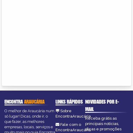
ENCONTRA
ARAUCÁRIA
LINKS RÁPIDOS
NOVIDADES POR E-
MAIL
O melhor de Araucária num
Sobre
só lugar! Dicas, onde ir, o
EncontraAraucária
Receba grátis as
que fazer, as melhores
principais notícias,
Fale com o
empresas, locais, serviços e
dicas e promoções
EncontraAraucária
muito mais no guia Encontra