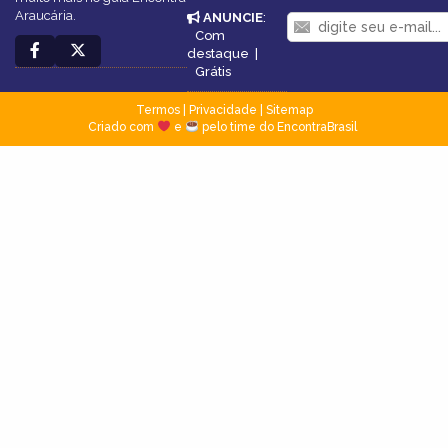
Araucária.
ANUNCIE
:
Com
destaque
|
Grátis
Termos
|
Privacidade
|
Sitemap
Criado com
e
pelo time do EncontraBrasil