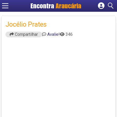
Encontra
Araucária
Cadastrar empresa
Fazer login
Jocélio Prates
Criar conta
Compartilhar
Avalie!
346