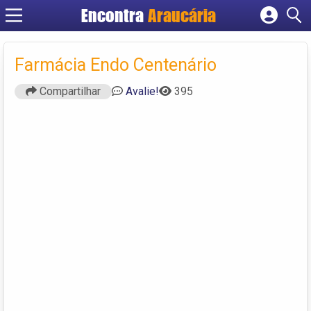
Encontra
Araucária
Cadastrar empresa
Fazer login
Farmácia Endo Centenário
Criar conta
Compartilhar
Avalie!
395