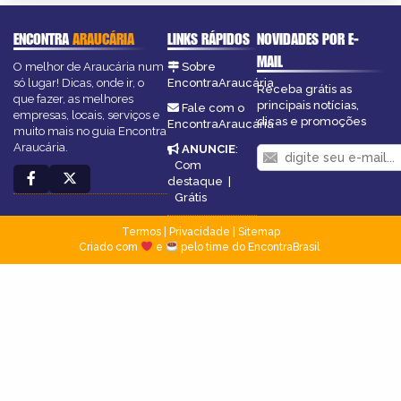
ENCONTRA
ARAUCÁRIA
LINKS RÁPIDOS
NOVIDADES POR E-
MAIL
O melhor de Araucária num
Sobre
só lugar! Dicas, onde ir, o
EncontraAraucária
Receba grátis as
que fazer, as melhores
principais notícias,
Fale com o
empresas, locais, serviços e
dicas e promoções
EncontraAraucária
muito mais no guia Encontra
Araucária.
ANUNCIE
:
Com
destaque
|
Grátis
Termos
|
Privacidade
|
Sitemap
Criado com
e
pelo time do EncontraBrasil