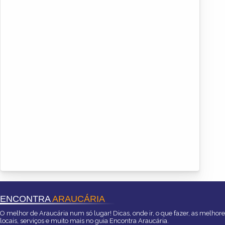
ENCONTRA
ARAUCÁRIA
O melhor de Araucária num só lugar! Dicas, onde ir, o que fazer, as melhor
locais, serviços e muito mais no guia Encontra Araucária.