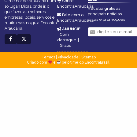
O melhor de Araucária num
Sobre
só lugar! Dicas, onde ir, o
EncontraAraucária
Receba grátis as
que fazer, as melhores
principais notícias,
Fale com o
empresas, locais, serviços e
dicas e promoções
EncontraAraucária
muito mais no guia Encontra
Araucária.
ANUNCIE
:
Com
destaque
|
Grátis
Termos
|
Privacidade
|
Sitemap
Criado com
e
pelo time do EncontraBrasil