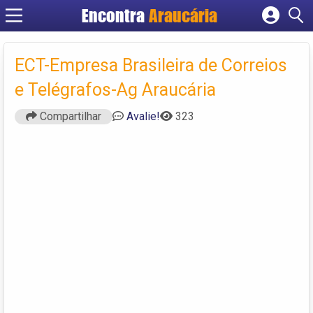
Encontra
Araucária
Cadastrar empresa
Fazer login
ECT-Empresa Brasileira de Correios
Criar conta
e Telégrafos-Ag Araucária
Compartilhar
Avalie!
323