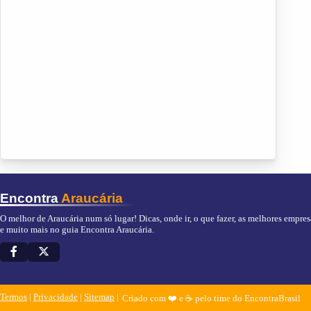
Encontra
Araucária
O melhor de Araucária num só lugar! Dicas, onde ir, o que fazer, as melhores empresa
e muito mais no guia Encontra Araucária.
Termos
|
Privacidade
|
Sitemap
Criado com ❤️ e ☕ pelo time do EncontraBrasil