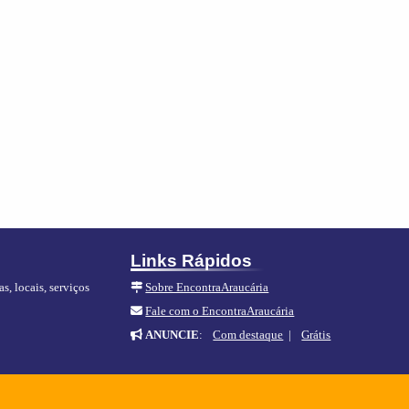
Links Rápidos
s, locais, serviços
Sobre EncontraAraucária
Fale com o EncontraAraucária
ANUNCIE
:
Com destaque
|
Grátis