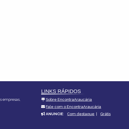
LINKS RÁPIDOS
es empresas,
Sobre EncontraAraucária
Fale com o EncontraAraucária
ANUNCIE
:
Com destaque
|
Grátis