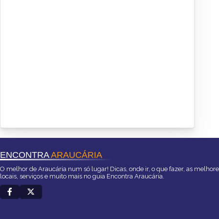
ENCONTRA
ARAUCÁRIA
O melhor de Araucária num só lugar! Dicas, onde ir, o que fazer, as melhor
locais, serviços e muito mais no guia Encontra Araucária.