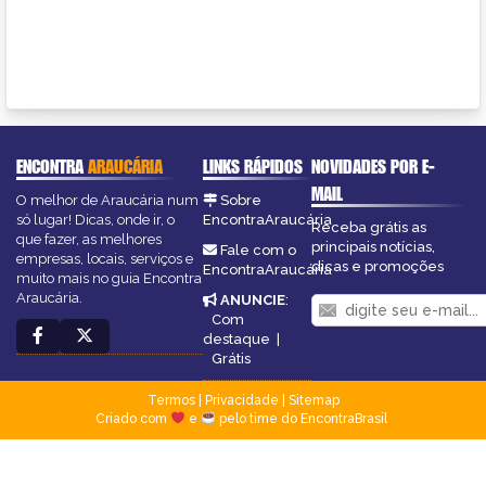
ENCONTRA
ARAUCÁRIA
LINKS RÁPIDOS
NOVIDADES POR E-
MAIL
O melhor de Araucária num
Sobre
só lugar! Dicas, onde ir, o
EncontraAraucária
Receba grátis as
que fazer, as melhores
principais notícias,
Fale com o
empresas, locais, serviços e
dicas e promoções
EncontraAraucária
muito mais no guia Encontra
Araucária.
ANUNCIE
:
Com
destaque
|
Grátis
Termos
|
Privacidade
|
Sitemap
Criado com
e
pelo time do EncontraBrasil