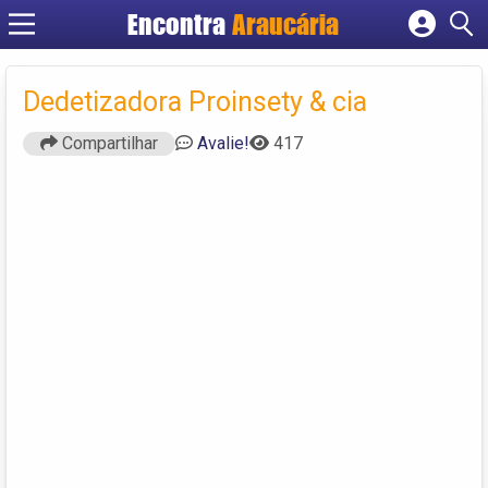
Encontra
Araucária
Cadastrar empresa
Fazer login
Dedetizadora Proinsety & cia
Criar conta
Compartilhar
Avalie!
417