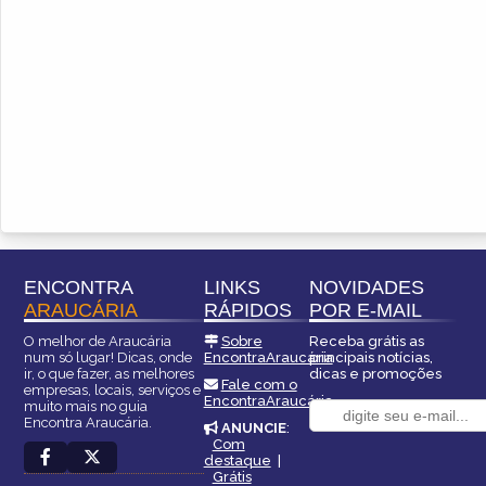
ENCONTRA
LINKS
NOVIDADES
ARAUCÁRIA
RÁPIDOS
POR E-MAIL
O melhor de Araucária
Sobre
Receba grátis as
num só lugar! Dicas, onde
EncontraAraucária
principais notícias,
ir, o que fazer, as melhores
dicas e promoções
Fale com o
empresas, locais, serviços e
EncontraAraucária
muito mais no guia
Encontra Araucária.
ANUNCIE
:
Com
destaque
|
Grátis