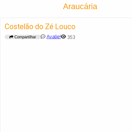
Encontra
Araucária
Cadastrar empresa
Fazer login
Costelão do Zé Louco
Criar conta
Avalie!
353
Compartilhar