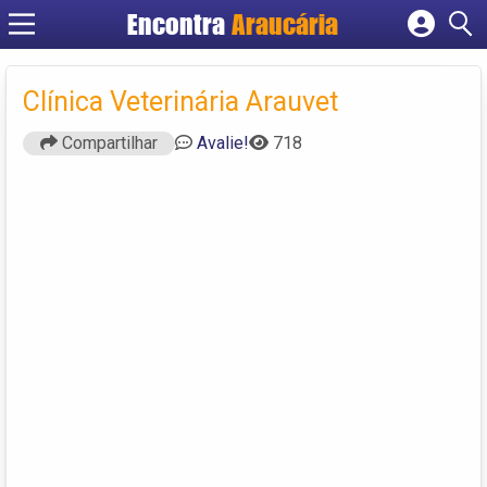
Encontra
Araucária
Cadastrar empresa
Fazer login
Clínica Veterinária Arauvet
Criar conta
Compartilhar
Avalie!
718