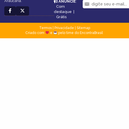
Araucária.
ANUNCIE
:
Com
destaque
|
Grátis
Termos
|
Privacidade
|
Sitemap
Criado com
e
pelo time do EncontraBrasil