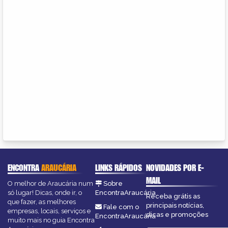
ENCONTRA
ARAUCÁRIA
LINKS RÁPIDOS
NOVIDADES POR E-
MAIL
O melhor de Araucária num
Sobre
só lugar! Dicas, onde ir, o
EncontraAraucária
Receba grátis as
que fazer, as melhores
principais notícias,
Fale com o
empresas, locais, serviços e
dicas e promoções
EncontraAraucária
muito mais no guia Encontra