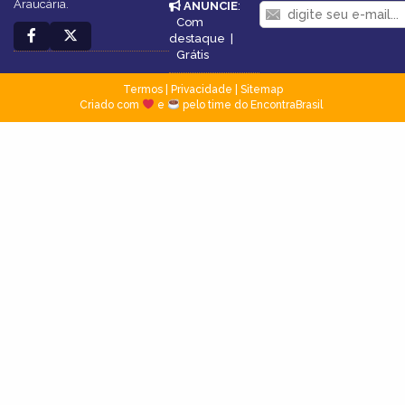
Araucária.
ANUNCIE
:
Com
destaque
|
Grátis
Termos
|
Privacidade
|
Sitemap
Criado com
e
pelo time do EncontraBrasil