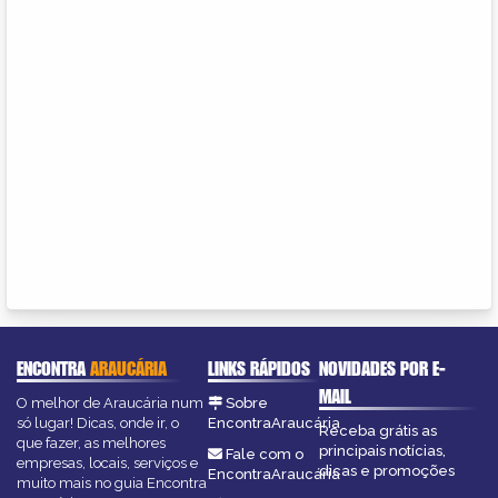
ENCONTRA
ARAUCÁRIA
LINKS RÁPIDOS
NOVIDADES POR E-
MAIL
O melhor de Araucária num
Sobre
só lugar! Dicas, onde ir, o
EncontraAraucária
Receba grátis as
que fazer, as melhores
principais notícias,
Fale com o
empresas, locais, serviços e
dicas e promoções
EncontraAraucária
muito mais no guia Encontra