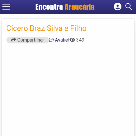
Encontra
Araucária
Cadastrar empresa
Fazer login
Cícero Braz Silva e Filho
Criar conta
Compartilhar
Avalie!
349