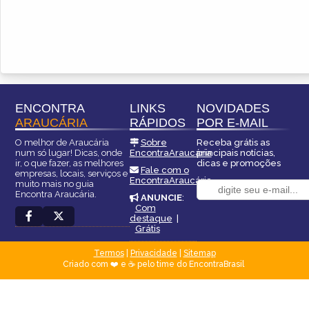
ENCONTRA
LINKS
NOVIDADES
ARAUCÁRIA
RÁPIDOS
POR E-MAIL
O melhor de Araucária
Sobre
Receba grátis as
num só lugar! Dicas, onde
EncontraAraucária
principais notícias,
ir, o que fazer, as melhores
dicas e promoções
Fale com o
empresas, locais, serviços e
EncontraAraucária
muito mais no guia
Encontra Araucária.
ANUNCIE
:
Com
destaque
|
Grátis
Termos
|
Privacidade
|
Sitemap
Criado com ❤️ e ☕ pelo time do EncontraBrasil