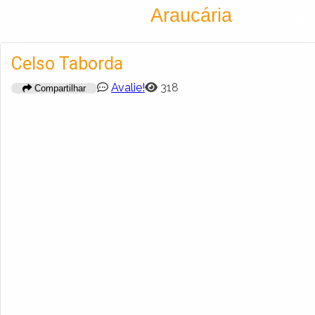
Encontra
Araucária
Cadastrar empresa
Fazer login
Celso Taborda
Criar conta
Avalie!
318
Compartilhar