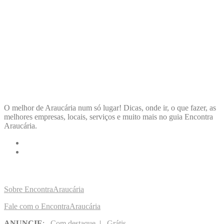
ENCONTRA
ARAUCÁRIA
O melhor de Araucária num só lugar! Dicas, onde ir, o que fazer, as
melhores empresas, locais, serviços e muito mais no guia Encontra
Araucária.
LINKS RÁPIDOS
Sobre EncontraAraucária
Fale com o EncontraAraucária
ANUNCIE
:
Com destaque
|
Grátis