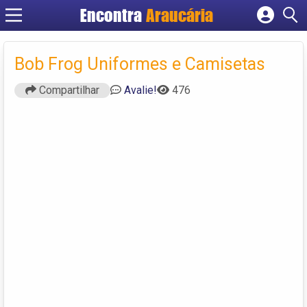
Encontra
Araucária
Cadastrar empresa
Fazer login
Bob Frog Uniformes e Camisetas
Criar conta
Compartilhar
Avalie!
476