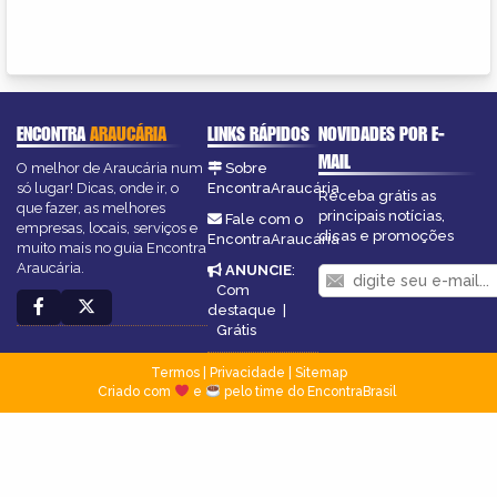
ENCONTRA
ARAUCÁRIA
LINKS RÁPIDOS
NOVIDADES POR E-
MAIL
O melhor de Araucária num
Sobre
só lugar! Dicas, onde ir, o
EncontraAraucária
Receba grátis as
que fazer, as melhores
principais notícias,
Fale com o
empresas, locais, serviços e
dicas e promoções
EncontraAraucária
muito mais no guia Encontra
Araucária.
ANUNCIE
:
Com
destaque
|
Grátis
Termos
|
Privacidade
|
Sitemap
Criado com
e
pelo time do EncontraBrasil