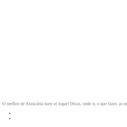
ENCONTRA
ARAUCÁRIA
O melhor de Araucária num só lugar! Dicas, onde ir, o que fazer, as m