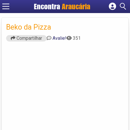
Encontra
Araucária
Cadastrar empresa
Fazer login
Beko da Pizza
Criar conta
Compartilhar
Avalie!
351