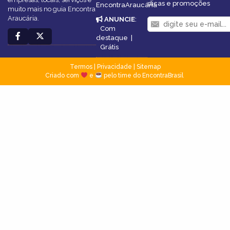
dicas e promoções
EncontraAraucária
muito mais no guia Encontra
Araucária.
ANUNCIE
:
Com
destaque
|
Grátis
Termos
|
Privacidade
|
Sitemap
Criado com
e
pelo time do EncontraBrasil