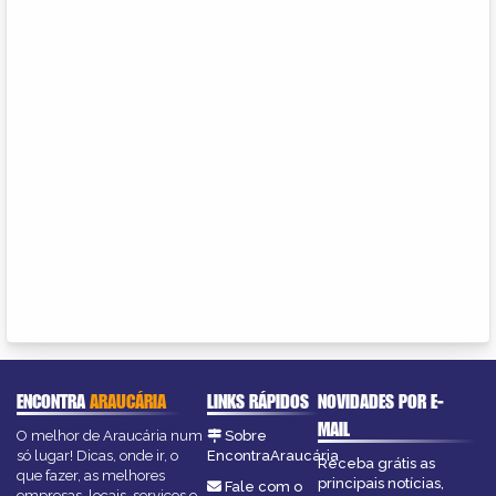
ENCONTRA
ARAUCÁRIA
LINKS RÁPIDOS
NOVIDADES POR E-
MAIL
O melhor de Araucária num
Sobre
só lugar! Dicas, onde ir, o
EncontraAraucária
Receba grátis as
que fazer, as melhores
principais notícias,
Fale com o
empresas, locais, serviços e