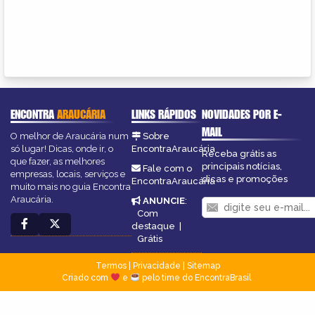
ENCONTRA
ARAUCÁRIA
LINKS RÁPIDOS
NOVIDADES POR E-
MAIL
O melhor de Araucária num
Sobre
só lugar! Dicas, onde ir, o
EncontraAraucária
Receba grátis as
que fazer, as melhores
principais notícias,
Fale com o
empresas, locais, serviços e
dicas e promoções
EncontraAraucária
muito mais no guia Encontra
Araucária.
ANUNCIE
:
Com
destaque
|
Grátis
Termos
|
Privacidade
|
Sitemap
Criado com
e
pelo time do EncontraBrasil