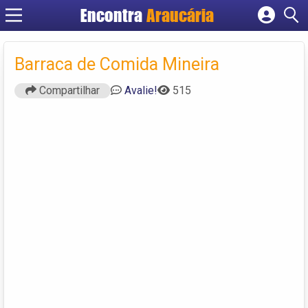
Encontra
Araucária
Cadastrar empresa
Fazer login
Barraca de Comida Mineira
Criar conta
Compartilhar
Avalie!
515