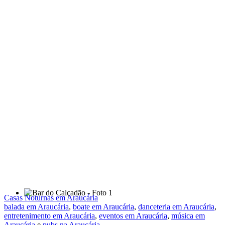
Casas Noturnas em Araucária
balada em Araucária
,
boate em Araucária
,
danceteria em Araucária
,
entretenimento em Araucária
,
eventos em Araucária
,
música em
Araucária
e
pubs na Araucária