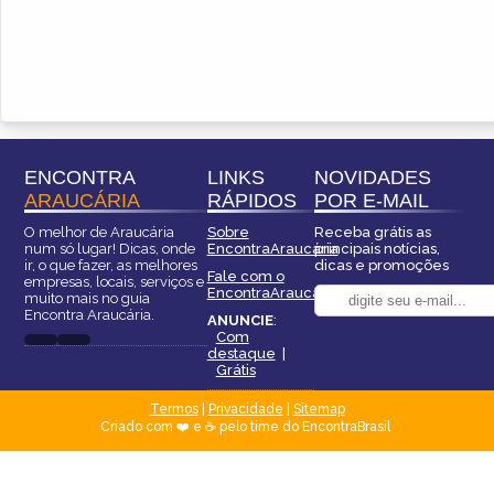
ENCONTRA
LINKS
NOVIDADES
ARAUCÁRIA
RÁPIDOS
POR E-MAIL
O melhor de Araucária
Sobre
Receba grátis as
num só lugar! Dicas, onde
EncontraAraucária
principais notícias,
ir, o que fazer, as melhores
dicas e promoções
Fale com o
empresas, locais, serviços e
EncontraAraucária
muito mais no guia
Encontra Araucária.
ANUNCIE
:
Com
destaque
|
Grátis
Termos
|
Privacidade
|
Sitemap
Criado com ❤️ e ☕ pelo time do EncontraBrasil