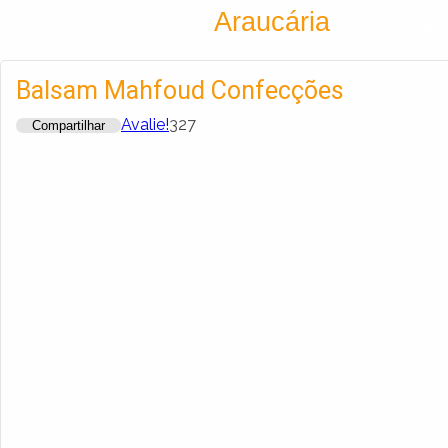
Encontra
Araucária
Cadastrar empresa
Fazer login
Balsam Mahfoud Confecções
Criar conta
Avalie!
327
Compartilhar