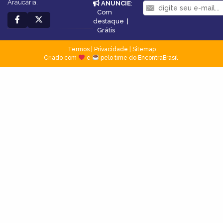
Araucária.
ANUNCIE
:
Com
destaque
|
Grátis
Termos
|
Privacidade
|
Sitemap
Criado com
e
pelo time do EncontraBrasil