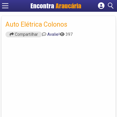
Encontra
Araucária
Cadastrar empresa
Fazer login
Auto Elétrica Colonos
Criar conta
Compartilhar
Avalie!
397