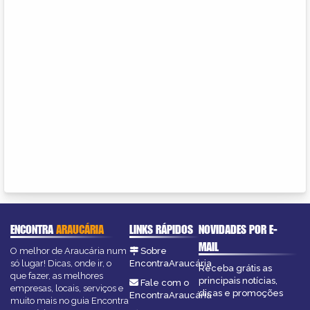
ENCONTRA
ARAUCÁRIA
LINKS RÁPIDOS
NOVIDADES POR E-
MAIL
O melhor de Araucária num
Sobre
só lugar! Dicas, onde ir, o
EncontraAraucária
Receba grátis as
que fazer, as melhores
principais notícias,
Fale com o
empresas, locais, serviços e
dicas e promoções
EncontraAraucária
muito mais no guia Encontra