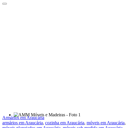
Armários em Araucária
armários em Araucária
,
cozinha em Araucária
,
móveis em Araucária
,
móveis planejados em Araucária
,
móveis sob medida em Araucária
,